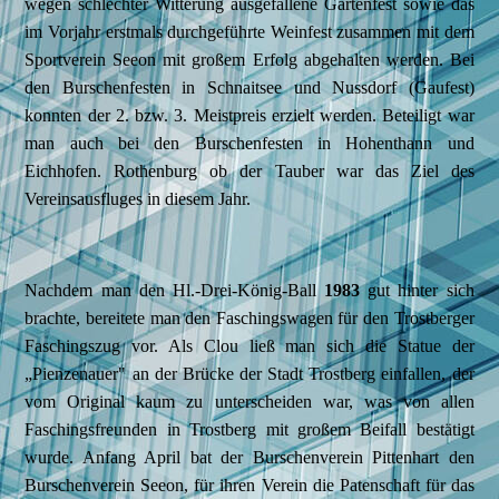
wegen schlechter Witterung ausgefallene Gartenfest sowie das
im Vorjahr erstmals durchgeführte Weinfest zusammen mit dem
Sportverein Seeon mit großem Erfolg abgehalten werden. Bei
den Burschenfesten in Schnaitsee und Nussdorf (Gaufest)
konnten der 2. bzw. 3. Meistpreis erzielt werden. Beteiligt war
man auch bei den Burschenfesten in Hohenthann und
Eichhofen. Rothenburg ob der Tauber war das Ziel des
Vereinsausfluges in diesem Jahr.
Nachdem man den Hl.-Drei-König-Ball
1983
gut hinter sich
brachte, bereitete man den Faschingswagen für den Trostberger
Faschingszug vor. Als Clou ließ man sich die Statue der
„Pienzenauer" an der Brücke der Stadt Trostberg einfallen, der
vom Original kaum zu unterscheiden war, was von allen
Faschingsfreunden in Trostberg mit großem Beifall bestätigt
wurde. Anfang April bat der Burschenverein Pittenhart den
Burschenverein Seeon, für ihren Verein die Patenschaft für das