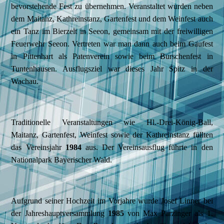
bevorstehende Fest zu übernehmen. Veranstaltet wurden neben
dem Maitanz, Kathreinstanz, Gartenfest und dem Weinfest auch
ein Tanz im Bierzelt in Seeon, gemeinsam mit der freiwilligen
Feuerwehr Seeon. Vertreten war man dann auch beim Gaufest
in Pittenhart als Patenverein sowie beim Burschenfest in
Tuntenhausen. Ausflugsziel war dieses Jahr Spitz in der
Wachau.
Traditionelle Veranstaltungen wie Hl.-Drei-König-Ball,
Maitanz, Gartenfest, Weinfest sowie der Kathreinstanz füllten
das Vereinsjahr
1984
aus. Der Vereinsausflug führte in den
Nationalpark Bayerischer Wald.
Aufgrund seiner Hochzeit im Vorjahre wurde Josef Linner bei
der Jahreshauptversammlung
1985
von Max Parzinger als 1.