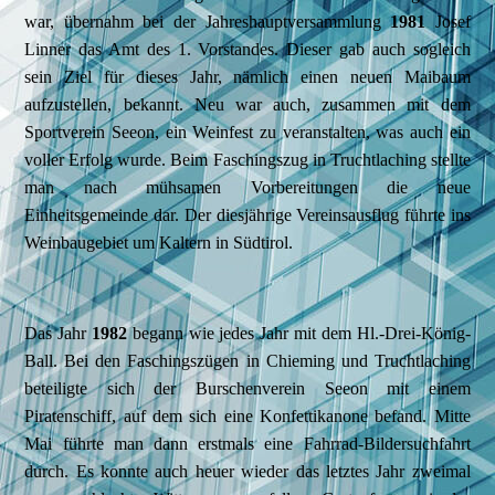
war, übernahm bei der Jahreshauptversammlung
1981
Josef
Linner das Amt des 1. Vorstandes. Dieser gab auch sogleich
sein Ziel für dieses Jahr, nämlich einen neuen Maibaum
aufzustellen, bekannt. Neu war auch, zusammen mit dem
Sportverein Seeon, ein Weinfest zu veranstalten, was auch ein
voller Erfolg wurde. Beim Faschingszug in Truchtlaching stellte
man nach mühsamen Vorbereitungen die neue
Einheitsgemeinde dar. Der diesjährige Vereinsausflug führte ins
Weinbaugebiet um Kaltern in Südtirol.
Das Jahr
1982
begann wie jedes Jahr mit dem Hl.-Drei-König-
Ball. Bei den Faschingszügen in Chieming und Truchtlaching
beteiligte sich der Burschenverein Seeon mit einem
Piratenschiff, auf dem sich eine Konfettikanone befand. Mitte
Mai führte man dann erstmals eine Fahrrad-Bildersuchfahrt
durch. Es konnte auch heuer wieder das letztes Jahr zweimal