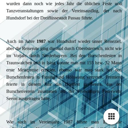
wurden dann noch wie jedes Jahr die üblichen Feste und
Tanzveranstaltungen sowie der Vereinsausflug, der nach
Hundsdorf bei der Dreiflüssestadt Passau führte.
Auch im Jahre
1987
war Hundsdorf wieder unser Reiseziel,
aber die Reiserute ging diesmal durch Oberösterreich, nicht wie
im Vorjahr durch Niederbayern. Bei den Burschenfesten in
Traunwalchen und in Ising konnte man mit 155 bzw. 32 Mann
erste Meistpreise erzielen, ebenso war man stark bei den
Burschenfesten in Finsing und Hölswang vertreten. Premiere
feierte in diesem Jahr das Dorffest in Seeon, das der
Burschenverein zusammen mit der Freiwilligen Feuerwehr
Seeon ausgetragen hatte.
Wie auch im Vereinsjahr 1987 führte man
1988
die