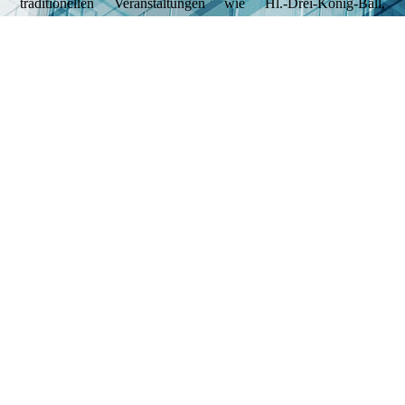
traditionellen Veranstaltungen wie Hl.-Drei-König-Ball,
Kehraus, Maitanz, Weinfest, Gartenfest, Kathreinstanz sowie
den Vereinsausflug, der diesmal nach Niederndorf im Pustertal
(Südtirol) führte, durch. Besucht wurden auch dieses Jahr
verschiedene Burschenfeste in der näheren
Umgebung.Zusammen mit der Freiwilligen Feuerwehr und
erstmals mit der Krieger- und Soldatenkameradschaft Seeon
veranstaltete der Verein das 2. Seeoner Dorffest.
Nicht so viel Glück mit dem Wetter hatte man ein Jahr später
beim Seeoner Dorffest, denn im Laufe des Nachmittags begann
es heftig zu regnen und man musste in die Maschinenhalle beim
Parzinger, die extra dazu ausgeräumt wurde, ausweichen.
Ebenso konnte die für dieses Jahr angesetzte Fahrrad-
Bildersuchfahrt durch das schlechte Wetter erst beim zweiten
Anlauf durchgezogen werden. Um auch den Burschenverein
Seeon für die jüngere Generation interessant zu machen,