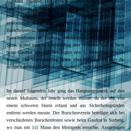
Vorstand abgelöst. Der Burschenverein beteiligte sich beim
Faschingszug in Truchtlaching mit einem Katalysatorauto und
errang damit großes Aufsehen. Die bereits zum alten Brauch
gewordenen Feste und Tanzveranstaltungen wurden vom
Burschenverein Seeon veranstaltet. Man beteiligte sich bei den
Burschenfesten in Föching, Weibhausen, Schöffelding und
Stein, wobei man in Schöffelding den Weitpreis und in Stein
beim Gaufest mit 155 Beteiligten den 1. Meistpreis erzielen
konnte. Der Vereinsausflug führte über Raisting, wo man die
riesige Satelliten-Funkstation besichtigte, nach Oberstdorf.
Im darauf folgenden Jahr ging das Hauptaugenmerk auf den
neuen Maibaum, der erstellt werden musste, da der alte von
einem schweren Sturm erfasst und aus Sicherheitsgründen
entfernt werden musste. Der Burschenverein beteiligte sich bei
verschiedenen Burschenfesten sowie beim Gaufest in Surberg,
wo man mit 111 Mann den Meistpreis erreichte. Ausgetragen