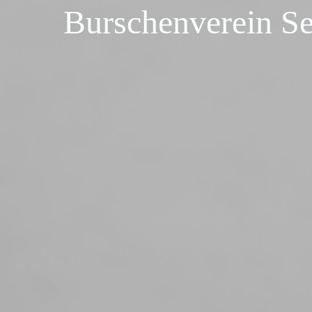
Burschenverein Se