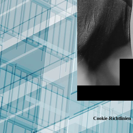
Cookie-Richtlinien